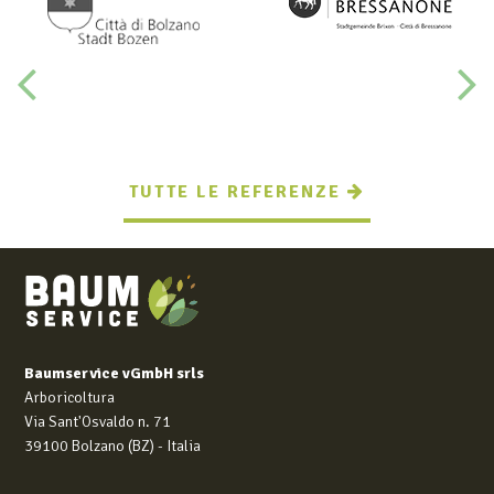
TUTTE LE REFERENZE
Baumservice vGmbH srls
Arboricoltura
Via Sant'Osvaldo n. 71
39100 Bolzano (BZ) - Italia